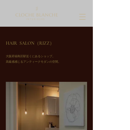
CLOCHE BLANCHE
I N T E R I E U R S
HAIR SALON（RIZZ）
​大阪府福島区駅近くにあるショップ。
​高級感感じるアンティークモダンの空間。​