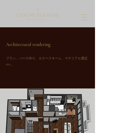
CLOCHE BLANCHE
I N T E R I E U R S
Architectural rendering
プラン、パース作り、カラースキーム、マテリアル選定
etc,,,