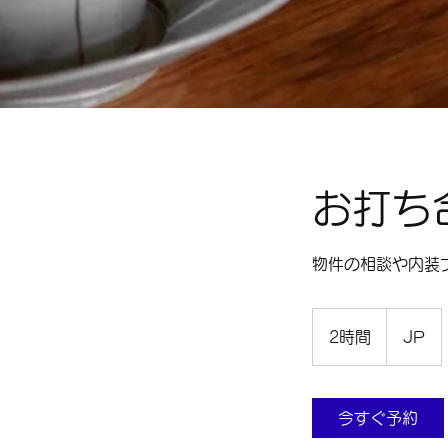
お打ち
物件の相談や内装
2時間
2
JP
時
間
今すぐ予約