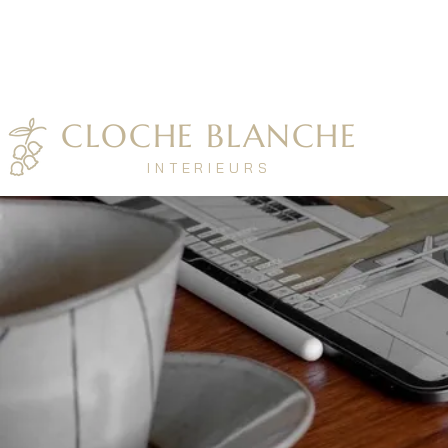
CLOCHE BLANCHE
I N T E R I E U R S