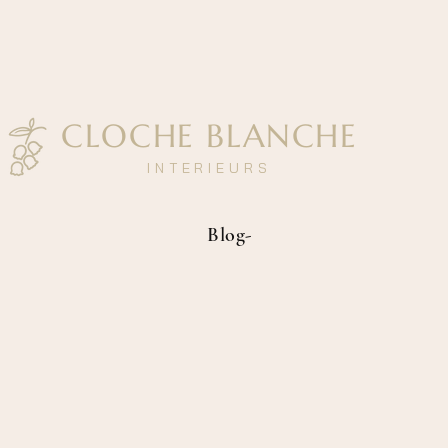
CLOCHE BLANCHE
I N T E R I E U R S
Blog-